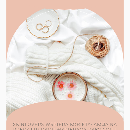
SKINLOVERS WSPIERA KOBIETY- AKCJA NA
RZECZ FUNDACJI WSPIERAMY RAK'N'ROLL