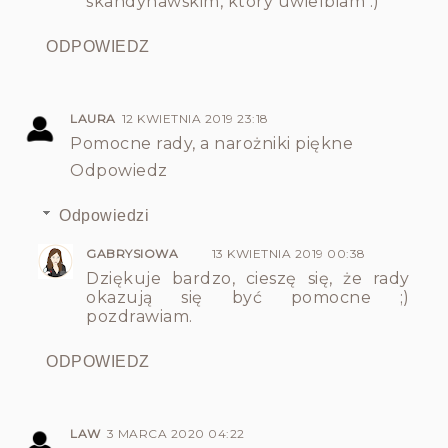
skandynawskim, który uwielbiam :)
ODPOWIEDZ
LAURA
12 KWIETNIA 2019 23:18
Pomocne rady, a narożniki piękne
Odpowiedz
Odpowiedzi
GABRYSIOWA
13 KWIETNIA 2019 00:38
Dziękuje bardzo, cieszę się, że rady
okazują się być pomocne ;)
pozdrawiam.
ODPOWIEDZ
LAW
3 MARCA 2020 04:22