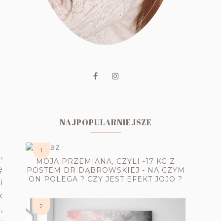
NAJPOPULARNIEJSZE
,
MOJA PRZEMIANA, CZYLI -17 KG Z
ę
POSTEM DR DĄBROWSKIEJ - NA CZYM
ON POLEGA ? CZY JEST EFEKT JOJO ?
i
k
,