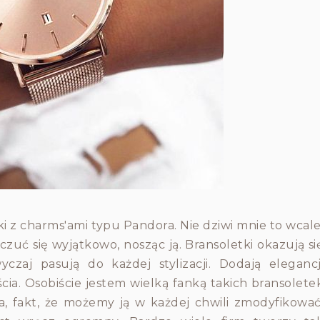
ki z charms'ami typu Pandora. Nie dziwi mnie to wcale
 czuć się wyjątkowo, nosząc ją. Bransoletki okazują si
zaj pasują do każdej stylizacji. Dodają elegancj
ścia. Osobiście jestem wielką fanką takich bransolete
, fakt, że możemy ją w każdej chwili zmodyfikować