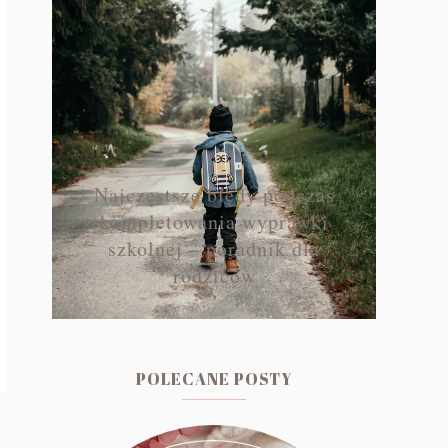
Najczęstsze błędy podczas
kompletowania wyprawki
szkolnej – poradnik dla
rodziców
POLECANE POSTY