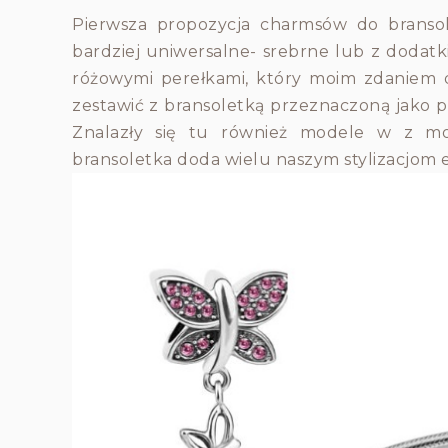
Pierwsza propozycja charmsów do bransol
bardziej uniwersalne- srebrne lub z dodat
różowymi perełkami, który moim zdaniem d
zestawić z bransoletką przeznaczoną jako pr
Znalazły się tu również modele w z mo
bransoletka doda wielu naszym stylizacjom e