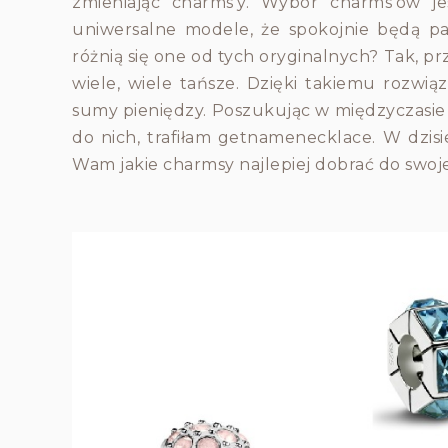
zmieniając charms'y. Wybór charms'ów j
uniwersalne modele, że spokojnie będą pa
różnią się one od tych oryginalnych? Tak, p
wiele, wiele tańsze. Dzięki takiemu rozw
sumy pieniędzy. Poszukując w międzyczasie 
do nich, trafiłam getnamenecklace. W dzisie
Wam jakie charmsy najlepiej dobrać do swojej