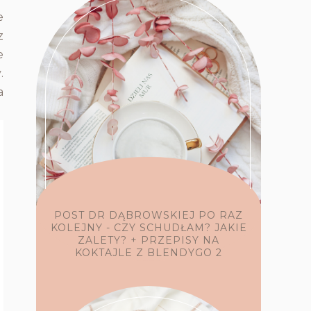
e
z
e
.
a
POST DR DĄBROWSKIEJ PO RAZ
KOLEJNY - CZY SCHUDŁAM? JAKIE
ZALETY? + PRZEPISY NA
KOKTAJLE Z BLENDYGO 2