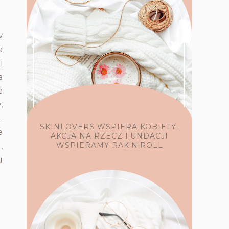
w
a
i
a
e
,
.
SKINLOVERS WSPIERA KOBIETY-
e
AKCJA NA RZECZ FUNDACJI
WSPIERAMY RAK'N'ROLL
,
u