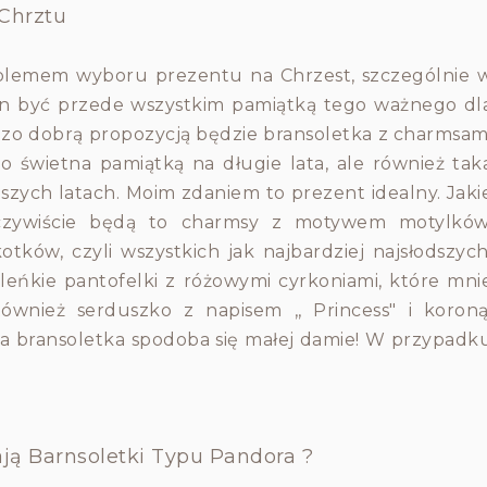
 Chrztu
oblemem wyboru prezentu na Chrzest, szczególnie 
n być przede wszystkim pamiątką tego ważnego dl
rdzo dobrą propozycją będzie bransoletka z charmsam
 świetna pamiątką na długie lata, ale również tak
szych latach. Moim zdaniem to prezent idealny. Jaki
Oczywiście będą to charmsy z motywem motylków
tków, czyli wszystkich jak najbardziej najsłodszych
leńkie pantofelki z różowymi cyrkoniami, które mni
Również serduszko z napisem ,, Princess" i koroną
a bransoletka spodoba się małej damie! W przypadk
ją Barnsoletki Typu Pandora ?