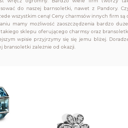
est wręcz ogromny. Bardzo wiele firm tworzy ta
sować do naszej barnsoletki, nawet z Pandory. Cz
rzede wszystkim ceną! Ceny charmsów innych firm są 
iązaniu mamy możliwość zaoszczędzenia bardzo duże
takiego sklepu oferującego charmsy oraz bransoletk
jszym wpisie przyjrzymy się się jemu bliżej. Doradz
 bransoletki zależnie od okazji.