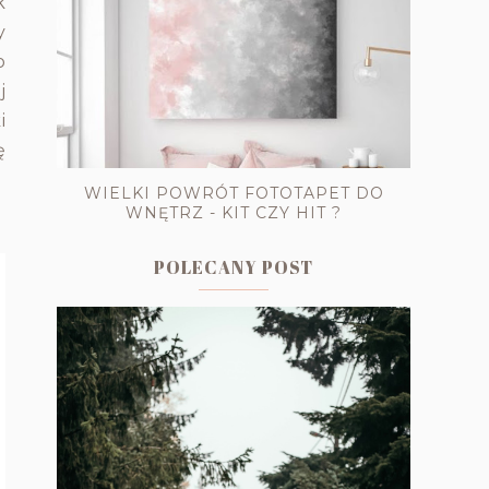
k
y
o
j
i
ę
WIELKI POWRÓT FOTOTAPET DO
WNĘTRZ - KIT CZY HIT ?
POLECANY POST