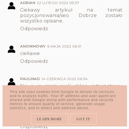
ADRIAN
22 LUTEGO 2022 05:37
Ciekawy artykuł na temat
pozycjonowania/seo. Dobrze zostało
wszystko opisane.
Odpowiedz
ANONIMOWY
6 MAJA 2022 06:51
ciekawe
Odpowiedz
PAULINAD
14 CZERWCA 2022 06:34
No a ja mam swój sklep internetowy.
Wydaje mi się, że teksty SEO są napisane
This site uses cookies from Google to deliver its services
and to analyze traffic. Your IP address and user-agent are
dobrze, strona internetowa wygląda
shared with Google along with performance and security
estetycznie, ale mimo to nie przekłada się
metrics to ensure quality of service, generate usage
to na ilość zakupów. Dlatego
statistics, and to detect and address abuse.
zastanawiam się nad wykonaniem audytu
UX. Co o tym sądzicie? Pozdrawiam! :D
LEARN MORE
GOT IT
Odpowiedz