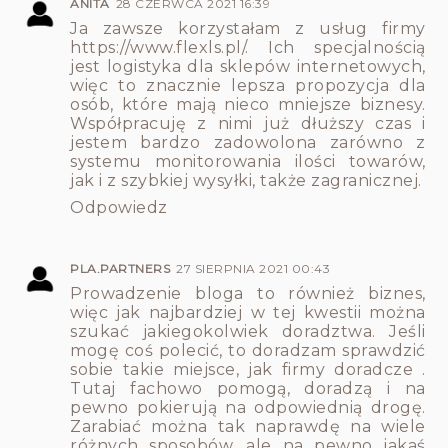
ANITA
28 CZERWCA 2021 16:39
Ja zawsze korzystałam z usług firmy
https://www.flexls.pl/
. Ich specjalnością
jest logistyka dla sklepów internetowych,
więc to znacznie lepsza propozycja dla
osób, które mają nieco mniejsze biznesy.
Współpracuję z nimi już dłuższy czas i
jestem bardzo zadowolona zarówno z
systemu monitorowania ilości towarów,
jak i z szybkiej wysyłki, także zagranicznej.
Odpowiedz
PLA.PARTNERS
27 SIERPNIA 2021 00:43
Prowadzenie bloga to również biznes,
więc jak najbardziej w tej kwestii można
szukać jakiegokolwiek doradztwa. Jeśli
mogę coś polecić, to doradzam sprawdzić
sobie takie miejsce, jak firmy doradcze .
Tutaj fachowo pomogą, doradzą i na
pewno pokierują na odpowiednią drogę.
Zarabiać można tak naprawdę na wiele
różnych sposobów, ale na pewno jakaś