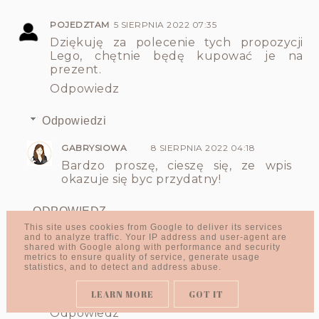
POJEDZTAM
5 SIERPNIA 2022 07:35
Dziękuję za polecenie tych propozycji
Lego, chętnie będę kupować je na
prezent.
Odpowiedz
Odpowiedzi
GABRYSIOWA
8 SIERPNIA 2022 04:18
Bardzo proszę, cieszę się, ze wpis
okazuje się byc przydatny!
ODPOWIEDZ
This site uses cookies from Google to deliver its services
and to analyze traffic. Your IP address and user-agent are
shared with Google along with performance and security
metrics to ensure quality of service, generate usage
KINGA STANISZEWSKA
5 SIERPNIA 2022 07:47
statistics, and to detect and address abuse.
Kiedyś jako dziecko bawiłam się klockami ,
nawet mialam kilka zestawów
LEARN MORE
GOT IT
Odpowiedz