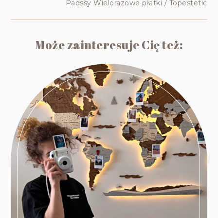
Padssy Wielorazowe płatki / Topestetic
Może zainteresuje Cię też: