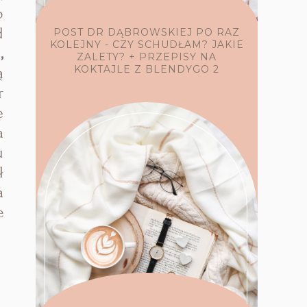
p
d
POST DR DĄBROWSKIEJ PO RAZ
KOLEJNY - CZY SCHUDŁAM? JAKIE
,
ZALETY? + PRZEPISY NA
KOKTAJLE Z BLENDYGO 2
ą
r
ę
a
u
ł
a
e