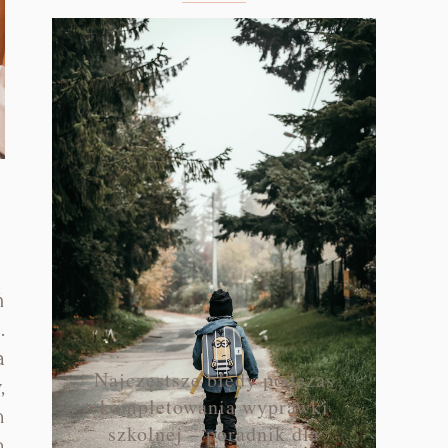
ń
.
a
Najczęstsze błędy podczas
,
kompletowania wyprawki
h
szkolnej – poradnik dla
n