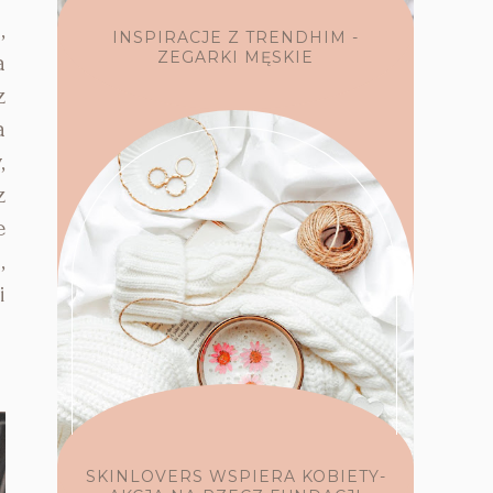
,
INSPIRACJE Z TRENDHIM -
ZEGARKI MĘSKIE
a
z
a
,
z
e
,
i
SKINLOVERS WSPIERA KOBIETY-