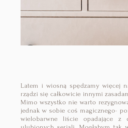
Latem i wiosną spędzamy więcej na
rządzi się całkowicie innymi zasada
Mimo wszystko nie warto rezygnować
jednak w sobie coś magicznego- por
wielobarwne liście opadające z 
ulubionych seriali. Mogłabym tak