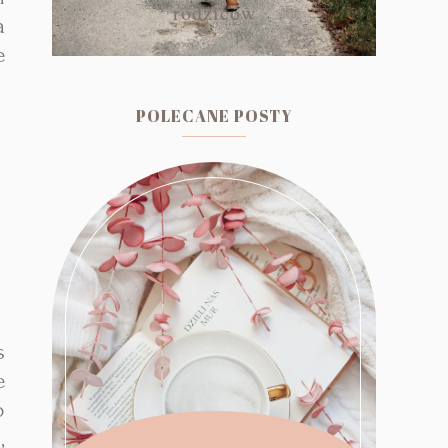
rodziców
a
e
POLECANE POSTY
s
e
o
,