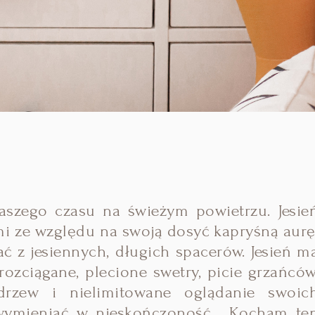
szego czasu na świeżym powietrzu. Jesie
mi ze względu na swoją dosyć kapryśną aurę
 z jesiennych, długich spacerów. Jesień m
ozciągane, plecione swetry, picie grzańców
drzew i nielimitowane oglądanie swoic
 wymieniać w nieskończoność. Kocham te