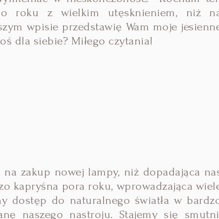
o roku z wielkim utęsknieniem, niż n
ejszym wpisie przedstawię Wam moje jesienn
oś dla siebie? Miłego czytania!
 na zakup nowej lampy, niż dopadająca na
rdzo kapryśna pora roku, wprowadzająca wiel
y dostęp do naturalnego światła w bardz
ę naszego nastroju. Stajemy się smutni