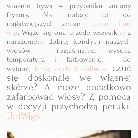
właśnie bywa w przypadku zmiany
fryzury. Nie należy to do
najłatwiejszych zmian
human hair
wig
.
Wiąże się ona przede wszystkim z
narażeniem dobrej kondycji naszych
włosów - rozjaśnianie, wysoka
temperatura i farbowanie.
Co
czuć
wybrać,
kinky curly bundles
by
się doskonale we własnej
skórze? A może dodatkowo
zafarbować włosy? Z pomocą
w decyzji przychodzą peruki!
UniWigs