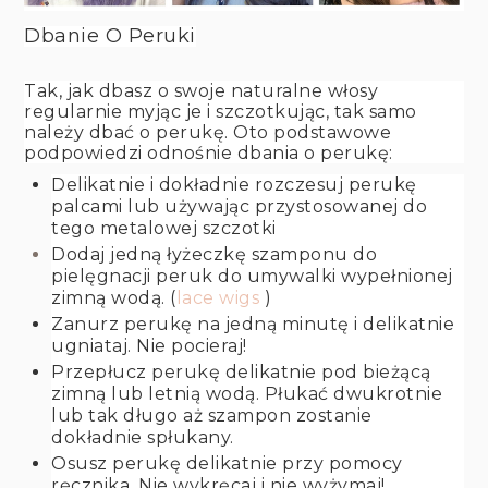
Dbanie O Peruki
Tak, jak dbasz o swoje naturalne włosy
regularnie myjąc je i szczotkując, tak samo
należy dbać o perukę. Oto podstawowe
podpowiedzi odnośnie dbania o perukę:
Delikatnie i dokładnie rozczesuj perukę
palcami lub używając przystosowanej do
tego metalowej szczotki
Dodaj jedną łyżeczkę szamponu do
pielęgnacji peruk do umywalki wypełnionej
zimną wodą. (
lace wigs
)
Zanurz perukę na jedną minutę i delikatnie
ugniataj. Nie pocieraj!
Przepłucz perukę delikatnie pod bieżącą
zimną lub letnią wodą. Płukać dwukrotnie
lub tak długo aż szampon zostanie
dokładnie spłukany.
Osusz perukę delikatnie przy pomocy
ręcznika. Nie wykręcaj i nie wyżymaj!