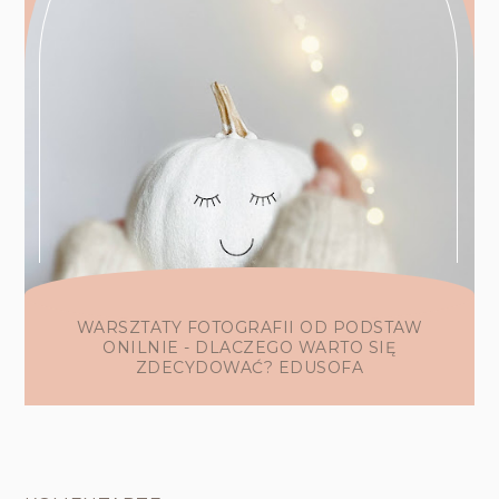
WARSZTATY FOTOGRAFII OD PODSTAW
ONILNIE - DLACZEGO WARTO SIĘ
ZDECYDOWAĆ? EDUSOFA