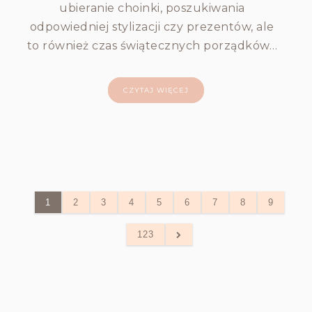
ubieranie choinki, poszukiwania
odpowiedniej stylizacji czy prezentów, ale
to również czas świątecznych porządków…
CZYTAJ WIĘCEJ
1
2
3
4
5
6
7
8
9
123