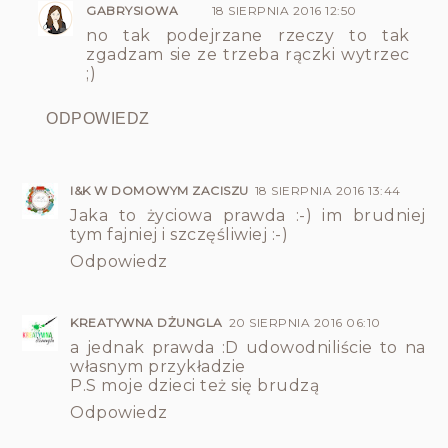
GABRYSIOWA
18 SIERPNIA 2016 12:50
no tak podejrzane rzeczy to tak
zgadzam sie ze trzeba rączki wytrzec
;)
ODPOWIEDZ
I&K W DOMOWYM ZACISZU
18 SIERPNIA 2016 13:44
Jaka to życiowa prawda :-) im brudniej
tym fajniej i szczęśliwiej :-)
Odpowiedz
KREATYWNA DŻUNGLA
20 SIERPNIA 2016 06:10
a jednak prawda :D udowodniliście to na
własnym przykładzie
P.S moje dzieci też się brudzą
Odpowiedz