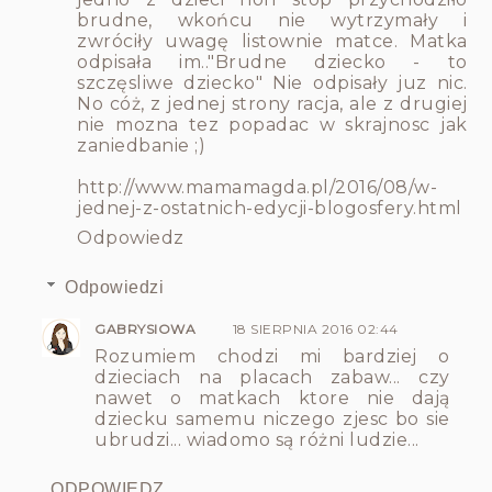
brudne, wkońcu nie wytrzymały i
zwróciły uwagę listownie matce. Matka
odpisała im.."Brudne dziecko - to
szczęsliwe dziecko" Nie odpisały juz nic.
No cóż, z jednej strony racja, ale z drugiej
nie mozna tez popadac w skrajnosc jak
zaniedbanie ;)
http://www.mamamagda.pl/2016/08/w-
jednej-z-ostatnich-edycji-blogosfery.html
Odpowiedz
Odpowiedzi
GABRYSIOWA
18 SIERPNIA 2016 02:44
Rozumiem chodzi mi bardziej o
dzieciach na placach zabaw... czy
nawet o matkach ktore nie dają
dziecku samemu niczego zjesc bo sie
ubrudzi... wiadomo są różni ludzie...
ODPOWIEDZ