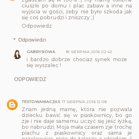
ciuszki po domu i plac zabaw a inne na
wyjścia w gości, żeby nie było szkoda jak
się coś pobrudzi i zniszczy ;)
Odpowiedz
Odpowiedzi
GABRYSIOWA
18 SIERPNIA 2016 02:42
i bardzo dobrze chociaz synek może
się wyszalec !
ODPOWIEDZ
TESTOWANIACZAS
17 SIERPNIA 2016 12:08
Znam jedną mamę, która nie pozwala
dziecku bawić się w piaskownicy, bo go
zje i nie daje samemu uczyć się jeść łyżką,
bo nabrudzi. Moja mała czasem zje trochę
piachu z piaskownicy oraz sama je
przelewając picie do talerza z obiadem ;)