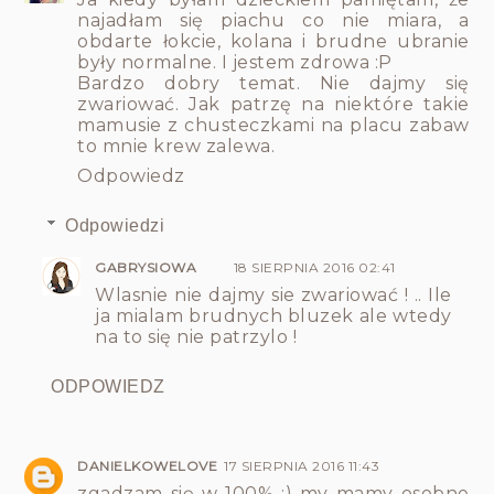
najadłam się piachu co nie miara, a
obdarte łokcie, kolana i brudne ubranie
były normalne. I jestem zdrowa :P
Bardzo dobry temat. Nie dajmy się
zwariować. Jak patrzę na niektóre takie
mamusie z chusteczkami na placu zabaw
to mnie krew zalewa.
Odpowiedz
Odpowiedzi
GABRYSIOWA
18 SIERPNIA 2016 02:41
Wlasnie nie dajmy sie zwariować ! .. Ile
ja mialam brudnych bluzek ale wtedy
na to się nie patrzylo !
ODPOWIEDZ
DANIELKOWELOVE
17 SIERPNIA 2016 11:43
zgadzam się w 100% :) my mamy osobne