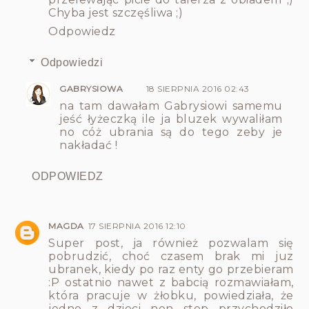
Chyba jest szczęśliwa ;)
Odpowiedz
Odpowiedzi
GABRYSIOWA
18 SIERPNIA 2016 02:43
na tam dawałam Gabrysiowi samemu
jeść łyżeczką ile ja bluzek wywaliłam
no cóż ubrania są do tego zeby je
nakładać !
ODPOWIEDZ
MAGDA
17 SIERPNIA 2016 12:10
Super post, ja również pozwalam się
pobrudzić, choć czasem brak mi juz
ubranek, kiedy po raz enty go przebieram
:P ostatnio nawet z babcią rozmawiałam,
która pracuje w żłobku, powiedziała, że
jedno z dzieci non stop przychodziło