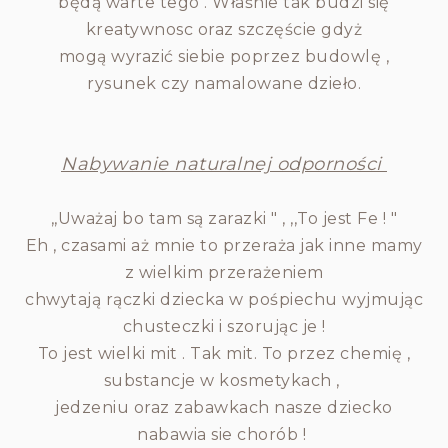
będą warte tego . Właśnie tak budzi się
kreatywnosc oraz szczęście gdyż
mogą wyrazić siebie poprzez budowlę ,
rysunek czy namalowane dzieło.
Nabywanie naturalnej odporności
,,Uważaj bo tam są zarazki " , ,,To jest Fe ! "
Eh , czasami aż mnie to przeraża jak inne mamy
z wielkim przerażeniem
chwytają rączki dziecka w pośpiechu wyjmując
chusteczki i szorując je !
To jest wielki mit . Tak mit. To przez chemię ,
substancje w kosmetykach ,
jedzeniu oraz zabawkach nasze dziecko
nabawia sie chorób !