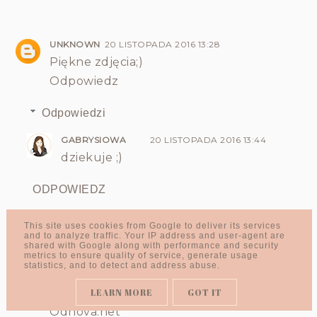
UNKNOWN
20 LISTOPADA 2016 13:28
Piękne zdjęcia;)
Odpowiedz
Odpowiedzi
GABRYSIOWA
20 LISTOPADA 2016 13:44
dziekuje ;)
ODPOWIEDZ
This site uses cookies from Google to deliver its services
and to analyze traffic. Your IP address and user-agent are
ODNOVA
20 LISTOPADA 2016 15:04
shared with Google along with performance and security
metrics to ensure quality of service, generate usage
Super zdjecia, tak estetycznie wszystko
statistics, and to detect and address abuse.
wyglada, że nie sposób sie oprzeć.
Brawo.
LEARN MORE
GOT IT
Pozdrawiam,
Odnova.net