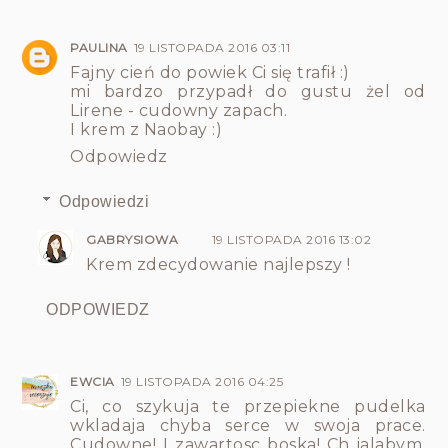
PAULINA
19 LISTOPADA 2016 03:11
Fajny cień do powiek Ci się trafił :)
mi bardzo przypadł do gustu żel od
Lirene - cudowny zapach.
I krem z Naobay :)
Odpowiedz
Odpowiedzi
GABRYSIOWA
19 LISTOPADA 2016 13:02
Krem zdecydowanie najlepszy !
ODPOWIEDZ
EWCIA
19 LISTOPADA 2016 04:25
Ci, co szykuja te przepiekne pudelka
wkladaja chyba serce w swoja prace.
Cudowne! I zawartosc boska! Ch ialabym.