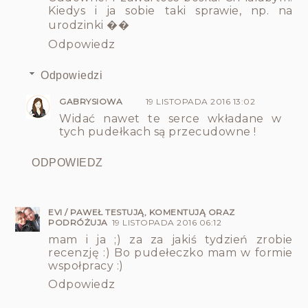
Kiedys i ja sobie taki sprawie, np. na
urodzinki ��
Odpowiedz
Odpowiedzi
GABRYSIOWA
19 LISTOPADA 2016 13:02
Widać nawet te serce wkładane w
tych pudełkach są przecudowne !
ODPOWIEDZ
EVI / PAWEŁ TESTUJĄ, KOMENTUJĄ ORAZ
PODRÓŻUJA
19 LISTOPADA 2016 06:12
mam i ja ;) za za jakiś tydzień zrobie
recenzję :) Bo pudełeczko mam w formie
wspołpracy :)
Odpowiedz