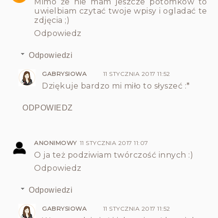
Mimo że nie mam jeszcze potomków to
uwielbiam czytać twoje wpisy i ogladać te
zdjęcia ;)
Odpowiedz
Odpowiedzi
GABRYSIOWA
11 STYCZNIA 2017 11:52
Dziękuje bardzo mi miło to słyszeć :*
ODPOWIEDZ
ANONIMOWY
11 STYCZNIA 2017 11:07
O ja też podziwiam twórczość innych :)
Odpowiedz
Odpowiedzi
GABRYSIOWA
11 STYCZNIA 2017 11:52