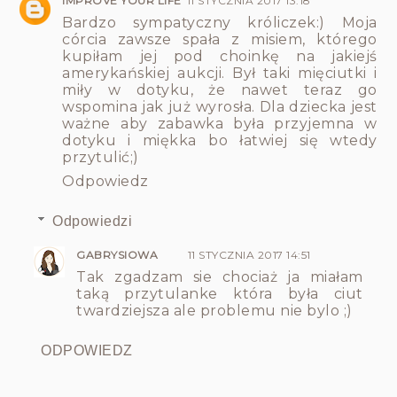
IMPROVE YOUR LIFE
11 STYCZNIA 2017 13:18
Bardzo sympatyczny króliczek:) Moja
córcia zawsze spała z misiem, którego
kupiłam jej pod choinkę na jakiejś
amerykańskiej aukcji. Był taki mięciutki i
miły w dotyku, że nawet teraz go
wspomina jak już wyrosła. Dla dziecka jest
ważne aby zabawka była przyjemna w
dotyku i miękka bo łatwiej się wtedy
przytulić;)
Odpowiedz
Odpowiedzi
GABRYSIOWA
11 STYCZNIA 2017 14:51
Tak zgadzam sie chociaż ja miałam
taką przytulanke która była ciut
twardziejsza ale problemu nie bylo ;)
ODPOWIEDZ