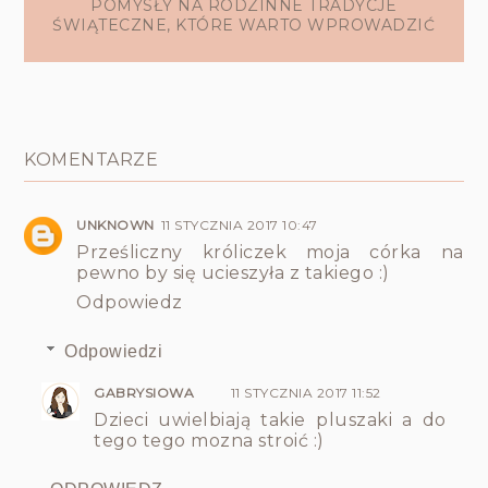
POMYSŁY NA RODZINNE TRADYCJE
ŚWIĄTECZNE, KTÓRE WARTO WPROWADZIĆ
KOMENTARZE
UNKNOWN
11 STYCZNIA 2017 10:47
Prześliczny króliczek moja córka na
pewno by się ucieszyła z takiego :)
Odpowiedz
Odpowiedzi
GABRYSIOWA
11 STYCZNIA 2017 11:52
Dzieci uwielbiają takie pluszaki a do
tego tego mozna stroić :)