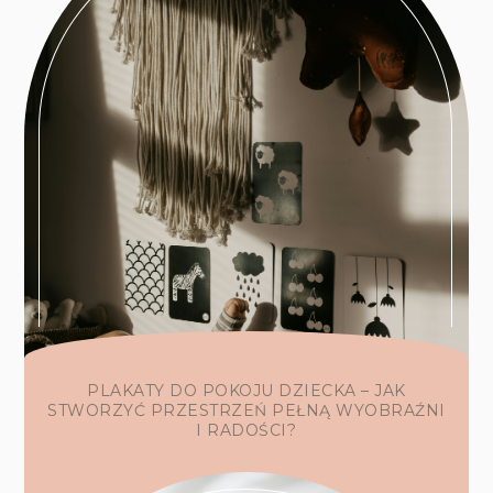
PLAKATY DO POKOJU DZIECKA – JAK
STWORZYĆ PRZESTRZEŃ PEŁNĄ WYOBRAŹNI
I RADOŚCI?