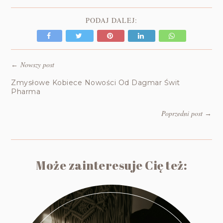
PODAJ DALEJ:
Nowszy post
←
Zmysłowe Kobiece Nowości Od Dagmar Świt
Pharma
Poprzedni post
→
Może zainteresuje Cię też: