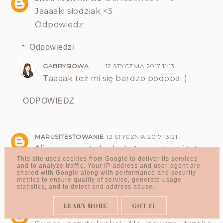
Jaaaaki słodziak <3
Odpowiedz
Odpowiedzi
GABRYSIOWA
12 STYCZNIA 2017 11:13
Taaaak też mi się bardzo podoba :)
ODPOWIEDZ
MARUSITESTOWANIE
12 STYCZNIA 2017 13:21
Śliczna przytulanka;) Ja w dzieciństwie
miałam takiego kotka w ogrodniczkach:)
This site uses cookies from Google to deliver its services
and to analyze traffic. Your IP address and user-agent are
Do tej pory go mam, a to już 26 lat..oooo
shared with Google along with performance and security
metrics to ensure quality of service, generate usage
Odpowiedz
statistics, and to detect and address abuse.
LEARN MORE
GOT IT
UNKNOWN
12 STYCZNIA 2017 15:33