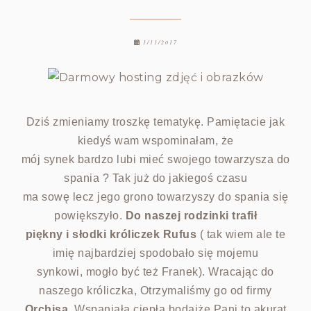
1/11/2017
Dziś zmieniamy troszkę tematykę. Pamiętacie jak
kiedyś wam wspominałam, że
mój synek bardzo lubi mieć swojego towarzysza do
spania ? Tak już do jakiegoś czasu
ma sowę lecz jego grono towarzyszy do spania się
powiększyło.
Do naszej rodzinki trafił
piękny i słodki króliczek Rufus
( tak wiem ale te
imię najbardziej spodobało się mojemu
synkowi, mogło być też Franek). Wracając do
naszego króliczka, Otrzymaliśmy go od firmy
Orchisa
. Wspaniała ciepła bodajże Pani to akurat