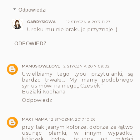
Odpowiedzi
GABRYSIOWA
12 STYCZNIA 2017 11:27
Uroku mu nie brakuje przyznaje ;)
ODPOWIEDZ
MAMUSIOWELOVE
12 STYCZNIA 2017 09:02
Uwielbiamy tego typu przytulanki, są
bardzo trwałe... My mamy podobnego
synus mówi na niego,, Czesiek "
Buziaki Kochana.
Odpowiedz
MAX I MAMA
12 STYCZNIA 2017 10:26
przy tak jasnym kolorze, dobrze ze łątwo
usunąc plamki, w innym wypadku
kóliczek byłby brudny od miłości