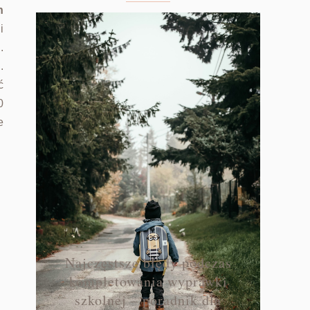
h
i
.
.
ć
0
e
Najczęstsze błędy podczas
kompletowania wyprawki
szkolnej – poradnik dla