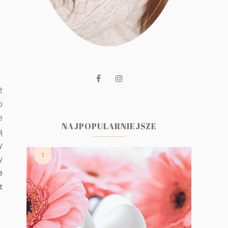
ż
o
e
NAJPOPULARNIEJSZE
ą
y
y
e
z