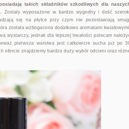
posiadają takich składników szkodliwych dla
naszyc
d.
Zostały wyposażone w bardzo wygodny i dość szerok
adzają się na płytce
przy czym nie pozostawiają smug
tóra została wzbogacona dodatkowo aromatami kwiatowymi
twa wystarczy, jednak dla lepszej trwałości polecam nałoży
ieważ pierwsza warstwa jest całkowicie sucha już po 3
h ofercie znajdziemy bardzo duży wybór odcieni oraz różn