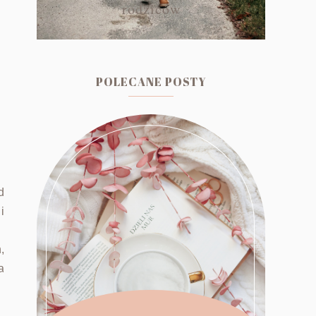
rodziców
POLECANE POSTY
d
i
,
a