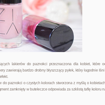
ujących lakierów do paznokci przeznaczona dla kobiet, które o
ery zawierają bardzo drobny błyszczący pyłek, który łagodnie lśni 
efekt.
ów do paznokci o czystych kolorach stworzona z myślą o kobietach
ment zamknięty w buteleczce odpowiada za szklistą taflę koloru n