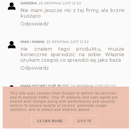
SANDRA
25 SIERPNIA 2017 12:32
Nie mam jeszcze nic z tej firmy, ale brzmi
kusząco.
Odpowiedz
MAX I MAMA
25 SIERPNIA 2017 12:32
nie znałam tego produktu, musze
koniecznie sparwdzić na sobie. Właśnie
szukam czegoś co sprawdzi się jako baza
Odpowiedz
MAMUSIOWELOVE BLOG
26 SIERPNIA 2017 00:20
Co prawda moja skóra nie jest za bardzo
This site uses cookies from Google to deliver its services
and to analyze traffic. Your IP address and user-agent are
wrażliwa, lecz z pewnością kosmetyki są
shared with Google along with performance and security
warte uwagi!
metrics to ensure quality of service, generate usage
Serum mnie bardzo zachęciło, będę miała
statistics, and to detect and address abuse.
je na uwadze.
Cudowne zdjęcia jak zawsze.
LEARN MORE
GOT IT
Buziaki Kochana.