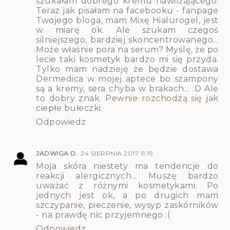
szukałam dobrego kremu nawilżającego.
Teraz jak pisałam na facebooku - fanpage
Twojego bloga, mam Mixę Hialurogel, jest
w miarę ok. Ale szukam czegoś
silniejszego, bardziej skoncentrowanego...
Może właśnie pora na serum? Myślę, że po
lecie taki kosmetyk bardzo mi się przyda.
Tylko mam nadzieję że będzie dostawa
Dermedica w mojej aptece bo szampony
są a kremy, sera chyba w brakach... :D Ale
to dobry znak. Pewnie rozchodzą się jak
ciepłe bułeczki.
Odpowiedz
JADWIGA D.
24 SIERPNIA 2017 11:19
Moja skóra niestety ma tendencje do
reakcji alergicznych... Muszę bardzo
uważać z różnymi kosmetykami. Po
jednych jest ok, a po drugich mam
szczypanie, pieczenie, wysyp zaskórników
- na prawdę nic przyjemnego :(
Odpowiedz