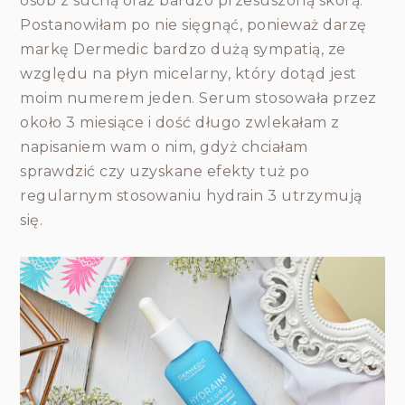
osób z suchą oraz bardzo przesuszoną skórą.
Postanowiłam po nie sięgnąć, ponieważ darzę
markę Dermedic bardzo dużą sympatią, ze
względu na płyn micelarny, który dotąd jest
moim numerem jeden. Serum stosowała przez
około 3 miesiące i dość długo zwlekałam z
napisaniem wam o nim, gdyż chciałam
sprawdzić czy uzyskane efekty tuż po
regularnym stosowaniu hydrain 3 utrzymują
się.