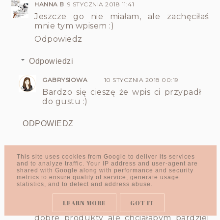
HANNA B
9 STYCZNIA 2018 11:41
Jeszcze go nie miałam, ale zachęciłaś
mnie tym wpisem :)
Odpowiedz
Odpowiedzi
GABRYSIOWA
10 STYCZNIA 2018 00:19
Bardzo się cieszę że wpis ci przypadł
do gustu :)
ODPOWIEDZ
This site uses cookies from Google to deliver its services
PAT SPRADA
9 STYCZNIA 2018 11:44
and to analyze traffic. Your IP address and user-agent are
Kuszą mnie coraz to nowe peelingi ale
shared with Google along with performance and security
metrics to ensure quality of service, generate usage
powstrzymam się! Obiecałam sobie, że
statistics, and to detect and address abuse.
zainwestuję w odpowiednie urządzenia
pielęgnujące, jak np. to do peelingu
LEARN MORE
GOT IT
kawitacyjnego. Sylveco kojarzę i mają
dobre produkty ale chciałabym bardziej