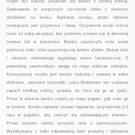
mogło być inaczej, polubiłam się bardzo z słodką maliną.
Opakowanie to poręcznych rozmiarów tubka z skośnym
dzióbkiem na końcu. Aplikacja scrubu, dzięki takiemu
rozwiązaniu jest przyjemna i łatwa. Oczywiście scrub można
nosić ze sobą wszędzie, bez problemu zmieści się w damskiej
torebce lub w kieszonce. Bardzo zauroczyła mnie szata
graficzna tubki, która prezentuje się bardzo słodko. Motyw różu
i odcieniu niebieskiego wyglądają razem fantastycznie. Z
pewnością zawróciłabym uwagę na niego podczas zakupów.
Konsystencja scurbu jest bardzo treściwa i zawiera w sobie
delikatne, naturalne kryształki cukru.Dodatkowo ten cudowny
zapach słodkiej maliny, sprawia, że chce się go aż zjeść.
Przez to właśnie bardzo często po niego sięgam, gdy mam go
w torebce. Scrubu najlepiej używać regularnie, przynajmniej 2-3
razy w tygodniu, aby cieszyć się zadowalającym efektem.
Przed użyciem należy oczyścić usta z zanieczyszczeń.
Wydobywamy z tubki odpowiednią ilość produkty i delikatnie