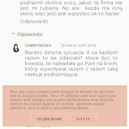
podrażnił okolice oczu, jakoś ta firma nie
jest mi lubiana. No ale... każda ma inną
skórę więc jeśli jest wszystko ok to fajnie!
Odpowiedz
Odpowiedzi
GABRYSIOWA
29 MAJA 2019 23:52
Bardzo dziwna sytuacja. A za każdym
razem to sie zdarzało? Może być to
kwestia, że nakładała go Pani na krem,
który wywoływał razem z żelem taką
reakcje podrażniającą...
ODPOWIEDZ
This site uses cookies from Google to deliver its services
and to analyze traffic. Your IP address and user-agent are
shared with Google along with performance and security
metrics to ensure quality of service, generate usage
statistics, and to detect and address abuse.
WIOLA Z BLOGA MAM NA TO PLAN
29 MAJA 2019
12:33
LEARN MORE
GOT IT
Lubię tę markę, szczególnie krem
rozjaśniający.