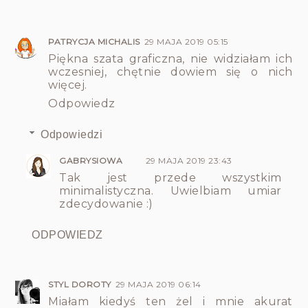
PATRYCJA MICHALIS
29 MAJA 2019 05:15
Piękna szata graficzna, nie widziałam ich
wczesniej, chętnie dowiem się o nich
więcej.
Odpowiedz
Odpowiedzi
GABRYSIOWA
29 MAJA 2019 23:43
Tak jest przede wszystkim
minimalistyczna. Uwielbiam umiar
zdecydowanie :)
ODPOWIEDZ
STYL DOROTY
29 MAJA 2019 06:14
Miałam kiedyś ten żel i mnie akurat