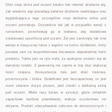
Otóż moja skóra pod oczami bardzo lubi również działanie alg.
Jak wiadomo algi posiadają świetnie działanie nawilżające oraz
wygładzające,a tego szczególnie moja delikatna skóra pod
oczami potrzebuje. Oczywiście tak jak w przypadku wersji z
rumiankiem, przechowuję go w lodówce, aby dodatkowo
zredukować opuchliznę pod oczami. Żel jest zamknięty tak inne
wersje w klasycznej tubce z wąskim na końcu dzióbkiem, który
pozwala nam na bezproblemowe dozowanie odpowiedniej ilości
produktu. Tubka jest na tyle mała, że spokojnie zmieści się do
damskiej torebki. Z pewnością nie zajmie w niej zbyt większej
ilości miejsca. Konsystencja żelu jest dość treściwa,
przezroczysta i śliska. Dodatkowo jest bezzapachowy co jest
moim zdaniem dużym plusem, jeśli chodzi o delikatną skórę
pod oczami. Wiele razy byłam w sytuacji, gdzie składniki
zapachowe bardziej powodowały reakcje uczuleniowe niż
aktywne. Produkt zdecydowanie zaliczam do ekonomicznych i