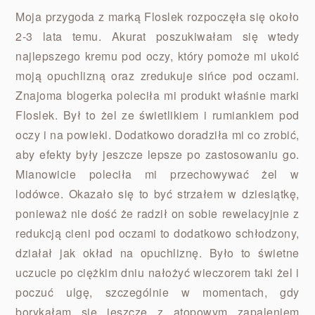
Moja przygoda z marką Floslek rozpoczęła się około
2-3 lata temu. Akurat poszukiwałam się wtedy
najlepszego kremu pod oczy, który pomoże mi ukoić
moją opuchlizną oraz zredukuje sińce pod oczami.
Znajoma blogerka poleciła mi produkt właśnie marki
Floslek. Był to żel ze świetlikiem i rumiankiem pod
oczy i na powieki. Dodatkowo doradziła mi co zrobić,
aby efekty były jeszcze lepsze po zastosowaniu go.
Mianowicie poleciła mi przechowywać żel w
lodówce. Okazało się to być strzałem w dziesiątkę,
ponieważ nie dość że radził on sobie rewelacyjnie z
redukcją cieni pod oczami to dodatkowo schłodzony,
działał jak okład na opuchliznę. Było to świetne
uczucie po ciężkim dniu nałożyć wieczorem taki żel i
poczuć ulgę, szczególnie w momentach, gdy
borykałam się jeszcze z atopowym zapaleniem