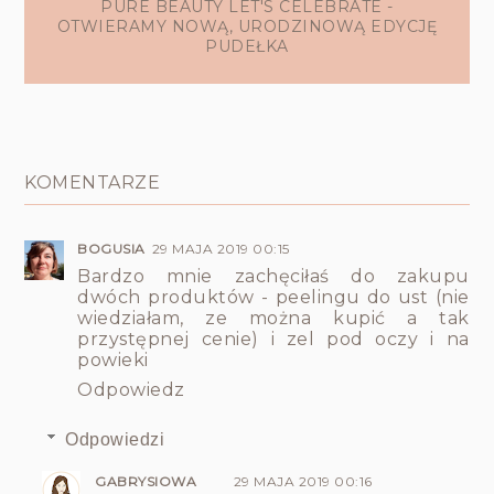
PURE BEAUTY LET'S CELEBRATE -
OTWIERAMY NOWĄ, URODZINOWĄ EDYCJĘ
PUDEŁKA
KOMENTARZE
BOGUSIA
29 MAJA 2019 00:15
Bardzo mnie zachęciłaś do zakupu
dwóch produktów - peelingu do ust (nie
wiedziałam, ze można kupić a tak
przystępnej cenie) i zel pod oczy i na
powieki
Odpowiedz
Odpowiedzi
GABRYSIOWA
29 MAJA 2019 00:16