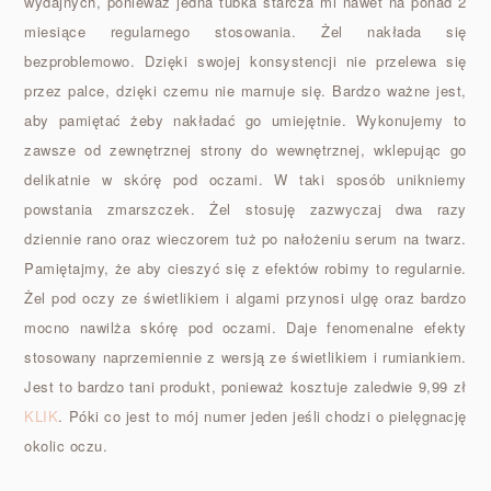
wydajnych, ponieważ jedna tubka starcza mi nawet na ponad 2
miesiące regularnego stosowania. Żel nakłada się
bezproblemowo. Dzięki swojej konsystencji nie przelewa się
przez palce, dzięki czemu nie marnuje się. Bardzo ważne jest,
aby pamiętać żeby nakładać go umiejętnie. Wykonujemy to
zawsze od zewnętrznej strony do wewnętrznej, wklepując go
delikatnie w skórę pod oczami. W taki sposób unikniemy
powstania zmarszczek. Żel stosuję zazwyczaj dwa razy
dziennie rano oraz wieczorem tuż po nałożeniu serum na twarz.
Pamiętajmy, że aby cieszyć się z efektów robimy to regularnie.
Żel pod oczy ze świetlikiem i algami przynosi ulgę oraz bardzo
mocno nawilża skórę pod oczami. Daje fenomenalne efekty
stosowany naprzemiennie z wersją ze świetlikiem i rumiankiem.
Jest to bardzo tani produkt, ponieważ kosztuje zaledwie 9,99 zł
KLIK
. Póki co jest to mój numer jeden jeśli chodzi o pielęgnację
okolic oczu.