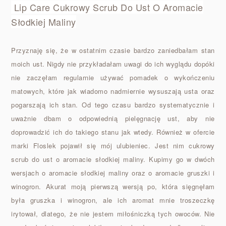
Lip Care Cukrowy Scrub Do Ust O Aromacie
Słodkiej Maliny
Przyznaję się, że w ostatnim czasie bardzo zaniedbałam stan
moich ust. Nigdy nie przykładałam uwagi do ich wyglądu dopóki
nie zaczęłam regularnie używać pomadek o wykończeniu
matowych, które jak wiadomo nadmiernie wysuszają usta oraz
pogarszają ich stan. Od tego czasu bardzo systematycznie i
uważnie dbam o odpowiednią pielęgnację ust, aby nie
doprowadzić ich do takiego stanu jak wtedy. Również w ofercie
marki Floslek pojawił się mój ulubieniec. Jest nim cukrowy
scrub do ust o aromacie słodkiej maliny. Kupimy go w dwóch
wersjach o aromacie słodkiej maliny oraz o aromacie gruszki i
winogron. Akurat moją pierwszą wersją po, która sięgnęłam
była gruszka i winogron, ale ich aromat mnie troszeczkę
irytował, dlatego, że nie jestem miłośniczką tych owoców. Nie