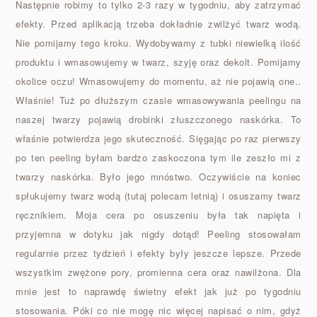
Następnie robimy to tylko 2-3 razy w tygodniu, aby zatrzymać
efekty. Przed aplikacją trzeba dokładnie zwilżyć twarz wodą.
Nie pomijamy tego kroku. Wydobywamy z tubki niewielką ilość
produktu i wmasowujemy w twarz, szyję oraz dekolt. Pomijamy
okolice oczu! Wmasowujemy do momentu, aż nie pojawią one..
Właśnie! Tuż po dłuższym czasie wmasowywania peelingu na
naszej twarzy pojawią drobinki złuszczonego naskórka. To
właśnie potwierdza jego skuteczność. Sięgając po raz pierwszy
po ten peeling byłam bardzo zaskoczona tym ile zeszło mi z
twarzy naskórka. Było jego mnóstwo. Oczywiście na koniec
spłukujemy twarz wodą (tutaj polecam letnią) i osuszamy twarz
ręcznikiem. Moja cera po osuszeniu była tak napięta i
przyjemna w dotyku jak nigdy dotąd! Peeling stosowałam
regularnie przez tydzień i efekty były jeszcze lepsze. Przede
wszystkim zwężone pory, promienna cera oraz nawilżona. Dla
mnie jest to naprawdę świetny efekt jak już po tygodniu
stosowania. Póki co nie mogę nic więcej napisać o nim, gdyż