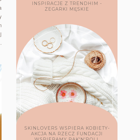
INSPIRACJE Z TRENDHIM -
a
ZEGARKI MĘSKIE
y
m
j
.
SKINLOVERS WSPIERA KOBIETY-
AKCJA NA RZECZ FUNDACJI
WSPIERAMY RAK'N'ROLL