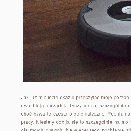
Jak już mieliście okazję przeczytać moje poradn
uwielbiają porządek. Tyczy on się szczególnie
choć bywa to często problematyczne. Pochłani
pracy. Niestety odbija się to szczególnie na m
dla moich bliskich. Najwięcej jego pochłania 