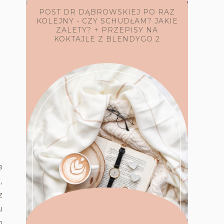
POST DR DĄBROWSKIEJ PO RAZ
KOLEJNY - CZY SCHUDŁAM? JAKIE
ZALETY? + PRZEPISY NA
KOKTAJLE Z BLENDYGO 2
e
,
z
u
o