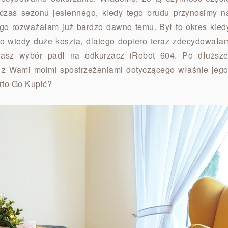
czas sezonu jesiennego, kiedy tego brudu przynosimy n
ego rozważałam już bardzo dawno temu. Był to okres kied
to wtedy duże koszta, dlatego dopiero teraz zdecydowała
asz wybór padł na odkurzacz iRobot 604. Po dłuższe
ę z Wami moimi spostrzeżeniami dotyczącego właśnie jego
rto Go Kupić?