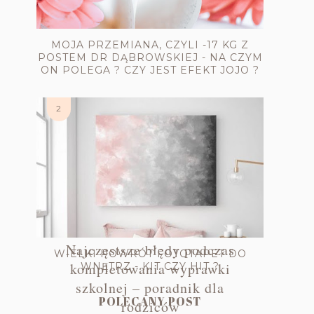
MOJA PRZEMIANA, CZYLI -17 KG Z
POSTEM DR DĄBROWSKIEJ - NA CZYM
ON POLEGA ? CZY JEST EFEKT JOJO ?
Najczęstsze błędy podczas
WIELKI POWRÓT FOTOTAPET DO
kompletowania wyprawki
WNĘTRZ - KIT CZY HIT ?
szkolnej – poradnik dla
POLECANY POST
rodziców