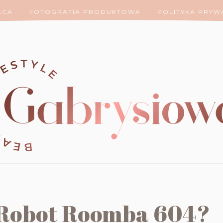
ACA
FOTOGRAFIA PRODUKTOWA
POLITYKA PRYW
 iRobot Roomba 604?