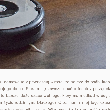
iki domowe to z pewnością wiecie, że należę do osób, któr
 mojego domu. Staram się zawsze dbać o idealny porządek
a to bardzo dużo czasu wolnego, który mam odkąd wrócę 
oim życiu rodzinnym. Dlaczego? Otóż mam mniej tego czas
zdecydowanie odkurzanie. Wiadomo, że tą czynność częst