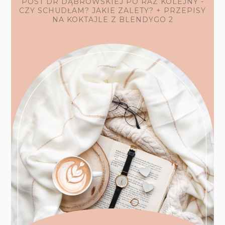
POST DR DĄBROWSKIEJ PO RAZ KOLEJNY -
CZY SCHUDŁAM? JAKIE ZALETY? + PRZEPISY
NA KOKTAJLE Z BLENDYGO 2