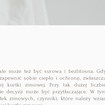
le może też być surowa i bezlitosna. Gd
 zapewnić sobie ciepło i ochronę, zwłaszcz
j kurtki zimowej. Przy tak dużej liczbi
e decyzji może być przytłaczające. W ty
ek zimowych, czynniki, które należy wzią