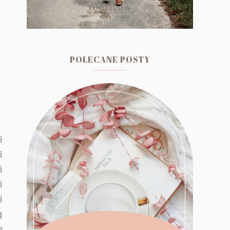
rodziców
POLECANE POSTY
i
i
i
i
i
ą
e