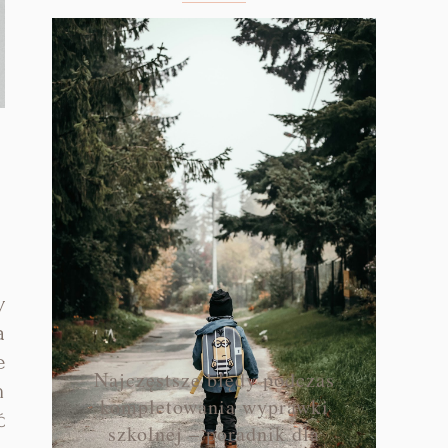
y
a
e
Najczęstsze błędy podczas
m
kompletowania wyprawki
ć
szkolnej – poradnik dla