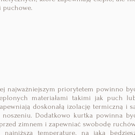
ki puchowe.
wej najważniejszym priorytetem powinno by
cieplonych materiałami takimi jak puch lu
zapewniają doskonałą izolację termiczną i s
w noszeniu. Dodatkowo kurtka powinna by
ć przed zimnem i zapewniać swobodę ruchów
najniższą temperaturę, na jaką będzies