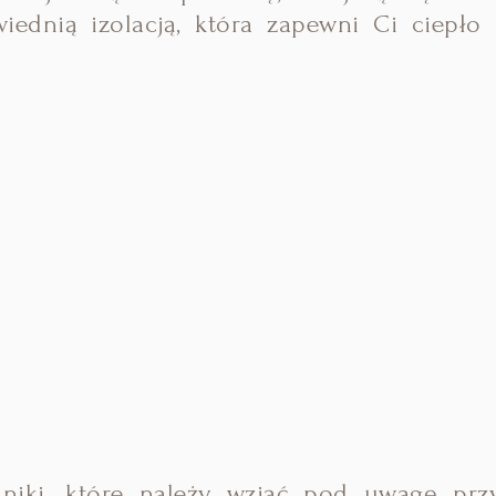
iednią izolacją, która zapewni Ci ciepło 
nniki, które należy wziąć pod uwagę prz