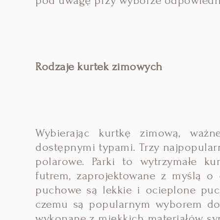
pod uwagę przy wyborze odpowiedni
Rodzaje kurtek zimowych
Wybierając kurtkę zimową, ważn
dostępnymi typami. Trzy najpopularni
polarowe. Parki to wytrzymałe ku
futrem, zaprojektowane z myślą o 
puchowe są lekkie i ocieplone puc
czemu są popularnym wyborem do n
wykonane z miękkich materiałów synt