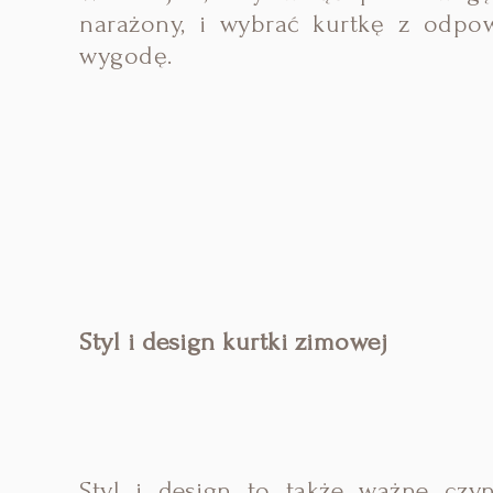
narażony, i wybrać kurtkę z odpow
wygodę.
Styl i design kurtki zimowej
Styl i design to także ważne czy