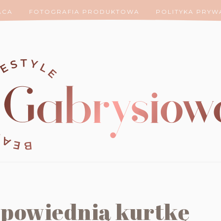
ACA
FOTOGRAFIA PRODUKTOWA
POLITYKA PRYW
dpowiednią kurtkę