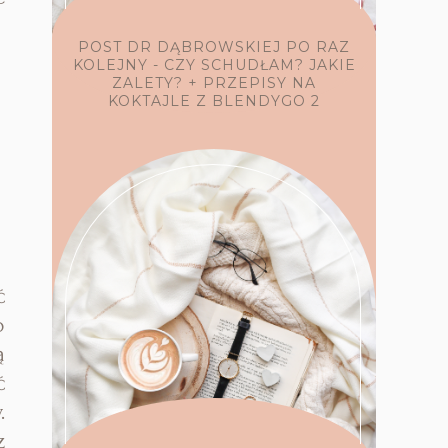
POST DR DĄBROWSKIEJ PO RAZ
KOLEJNY - CZY SCHUDŁAM? JAKIE
ZALETY? + PRZEPISY NA
KOKTAJLE Z BLENDYGO 2
ć
b
ą
ć
.
z