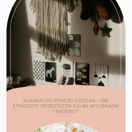
PLAKATY DO POKOJU DZIECKA – JAK
STWORZYĆ PRZESTRZEŃ PEŁNĄ WYOBRAŹNI
I RADOŚCI?