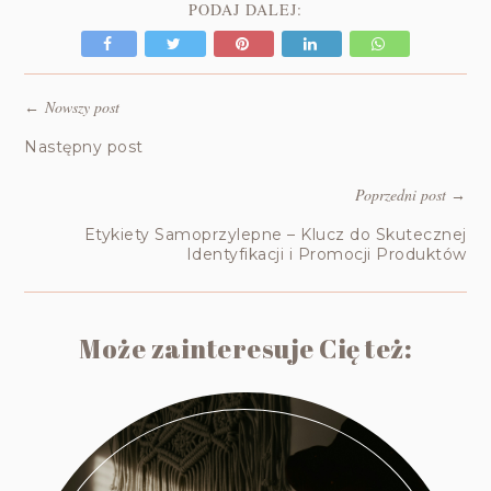
PODAJ DALEJ:
Nowszy post
←
Następny post
Poprzedni post
→
Etykiety Samoprzylepne – Klucz do Skutecznej
Identyfikacji i Promocji Produktów
Może zainteresuje Cię też: