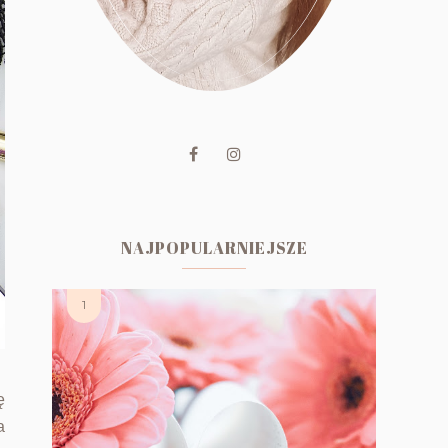
NAJPOPULARNIEJSZE
ę
a