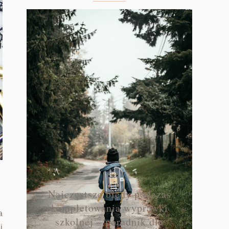
Najczęstsze błędy podczas
kompletowania wyprawki
a
szkolnej – poradnik dla
j