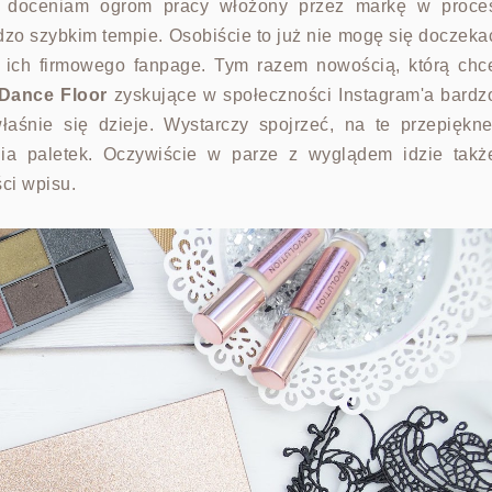
o doceniam ogrom pracy włożony przez markę w proce
zo szybkim tempie. Osobiście to już nie mogę się doczeka
ę ich firmowego fanpage. Tym razem nowością, którą chc
 Dance Floor
zyskujące w społeczności Instagram'a bardz
aśnie się dzieje. Wystarczy spojrzeć, na te przepiękne
nia paletek. Oczywiście w parze z wyglądem idzie takż
ści wpisu.