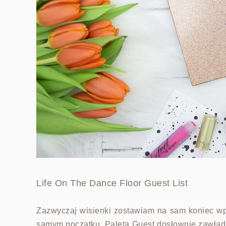
Life On The Dance Floor Guest List
Zazwyczaj wisienki zostawiam na sam koniec wp
samym początku. Paleta Guest dosłownie zawładn