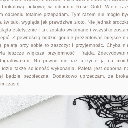
ą brokatową pokrywę w odcieniu Rose Gold. Wiele raz
m odcieniu totalnie przepadam. Tym razem nie mogło by
a świtało, wygląda jak prawdziwe złoto. Nie jednak sroczk
ląda estetycznie i tak zostało wykonane i wszystko został
epić. Z pewnością będzie godnie prezentować miejsce ni
ką paletę przy sobie to zaszczyt i przyjemność. Chyba ni
yła jeszcze większa przyjemność i frajda. Zdecydowani
 fotografowałam. Na pewno nie raz ujrzycie ją na moic
idzie także solidność wykonania. Paleta jest odporna n
 jej będzie bezpieczna. Dodatkowo uprzedzam, ze broka
ym czasie.