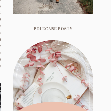
rodziców
y
ć
a
o
POLECANE POSTY
e
e
e
h
a
t