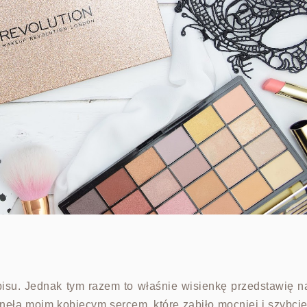
isu. Jednak tym razem to właśnie wisienkę przedstawię n
ęła moim kobiecym sercem, które zabiło mocniej i szybcie