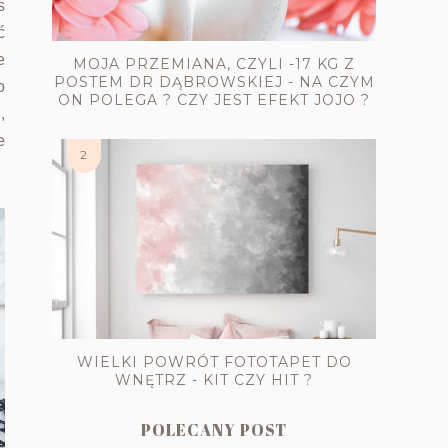
s
ć
e
MOJA PRZEMIANA, CZYLI -17 KG Z
POSTEM DR DĄBROWSKIEJ - NA CZYM
o
ON POLEGA ? CZY JEST EFEKT JOJO ?
,
e
WIELKI POWRÓT FOTOTAPET DO
WNĘTRZ - KIT CZY HIT ?
POLECANY POST