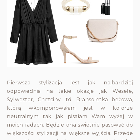
Pierwsza stylizacja jest jak najbardziej
odpowiednia na takie okazje jak Wesele,
Sylwester, Chrzciny itd. Bransoletka beżowa,
którą wkomponowałam jest w kolorze
neutralnym tak jak pisałam Wam wyżej w
moich radach. Będzie ona świetnie pasować do
większości stylizacji na większe wyjścia. Przede