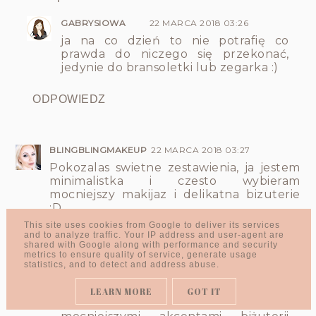
GABRYSIOWA
22 MARCA 2018 03:26
ja na co dzień to nie potrafię co
prawda do niczego się przekonać,
jedynie do bransoletki lub zegarka :)
ODPOWIEDZ
BLINGBLINGMAKEUP
22 MARCA 2018 03:27
Pokozalas swietne zestawienia, ja jestem
minimalistka i czesto wybieram
mocniejszy makijaz i delikatna bizuterie
:D
This site uses cookies from Google to deliver its services
Odpowiedz
and to analyze traffic. Your IP address and user-agent are
shared with Google along with performance and security
metrics to ensure quality of service, generate usage
Odpowiedzi
statistics, and to detect and address abuse.
GABRYSIOWA
22 MARCA 2018 03:41
LEARN MORE
GOT IT
Właśnie to dobry pomysł, zamiast