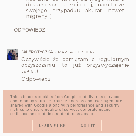
dostać reakcji alergicznej, znam to ze
swojego przypadku akurat, nawet
migreny ;)
ODPOWIEDZ
SKLEROTYCZKA
7 MARCA 2018 10:42
Oczywiście że pamiętam o regularnym
oczyszczaniu, to już przyzwyczajenie
takie :)
Odpowiedz
Odpowiedzi
This site uses cookies from Google to deliver its services
and to analyze traffic. Your IP address and user-agent are
GABRYSIOWA
7 MARCA 2018 11:30
shared with Google along with performance and security
metrics to ensure quality of service, generate usage
Tak masz rację, robiąc to regularnie i
statistics, and to detect and address abuse.
dbając o to można się przyzwyczaić :)
LEARN MORE
GOT IT
ODPOWIEDZ