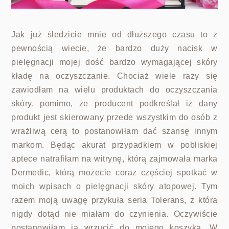
Jak już śledzicie mnie od dłuższego czasu to z
pewnością wiecie, że bardzo duży nacisk w
pielęgnacji mojej dość bardzo wymagającej skóry
kładę na oczyszczanie. Chociaż wiele razy się
zawiodłam na wielu produktach do oczyszczania
skóry, pomimo, że producent podkreślał iż dany
produkt jest skierowany przede wszystkim do osób z
wrażliwą cerą to postanowiłam dać szansę innym
markom. Będąc akurat przypadkiem w pobliskiej
aptece natrafiłam na witrynę, którą zajmowała marka
Dermedic, którą możecie coraz częściej spotkać w
moich wpisach o pielęgnacji skóry atopowej. Tym
razem moją uwagę przykuła seria Tolerans, z która
nigdy dotąd nie miałam do czynienia. Oczywiście
postanowiłam ją wrzucić do mojego koszyka. W